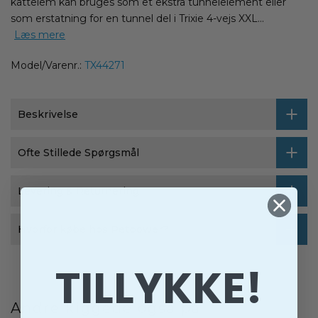
kattelem kan bruges som et ekstra tunnelelement eller
som erstatning for en tunnel del i Trixie 4-vejs XXL...
Læs mere
Model/Varenr.:
TX44271
Beskrivelse
Ofte Stillede Spørgsmål
Levering & Returnering
Hvorfor købe hos Petpower?
TILLYKKE!
Andre kiggede også på