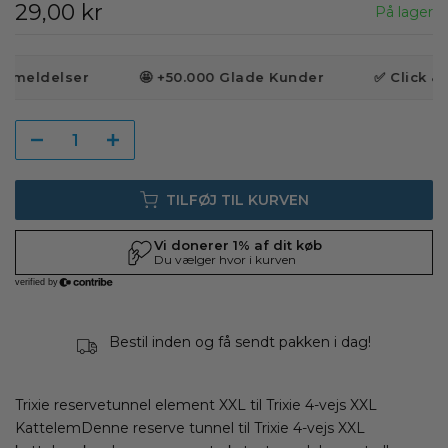
29,00 kr
På lager
anmeldelser
🤩 +50.000 Glade Kunder
✅ Click & C
TILFØJ TIL KURVEN
Bestil inden
og få sendt pakken i
dag!
Trixie reservetunnel element XXL til Trixie 4-vejs XXL
KattelemDenne reserve tunnel til Trixie 4-vejs XXL