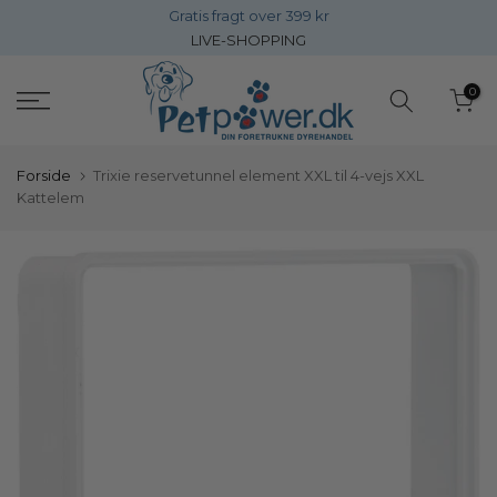
Gratis fragt over 399 kr
Gå
LIVE-SHOPPING
direkte
til
0
inholdet
Forside
Trixie reservetunnel element XXL til 4-vejs XXL
Kattelem