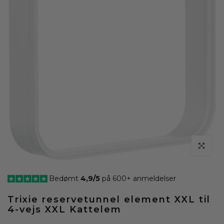
klik for at
Bedømt
4,9/5
på 600+ anmeldelser
Trixie reservetunnel element XXL til
4-vejs XXL Kattelem