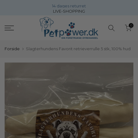
14 dages returret
Gå
LIVE-SHOPPING
direkte
til
0
inholdet
Forside
Slagterhundens Favorit retrieverrulle 5 stk, 100% hud