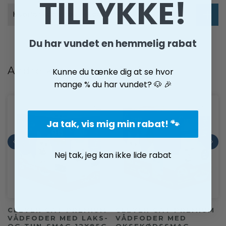
TILLYKKE!
Hvorfor købe hos Petpower?
Du har vundet en hemmelig rabat
Andre kiggede også på
Kunne du tænke dig at se hvor
mange % du har vundet? 🐶 🎉
Ja tak, vis mig min rabat! 🐾
Nej tak, jeg kan ikke lide rabat
CLEVER CAT PREMIUM
CLEVER CAT PREMIUM
VÅDFODER MED LAKS-
VÅDFODER MED
OG TUN-SMAG 12X85G
OKSEKØDSSMAG