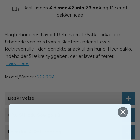
Bestil inden
4 timer 42 min 27 sek
og få sendt
pakken i
dag
Slagterhundens Favorit Retrieverrulle 5stk Forkæl din
firbenede ven med vores Slagterhundens Favorit
Retrieverrulle - den perfekte snack til din hund. Hver pakke
indeholder 5 lækre tyggeben, der er lavet af tørret...
Læs mere
Model/Varenr.:
20606PL
Beskrivelse
Ofte Stillede Spørgsmål
Levering & Returnering