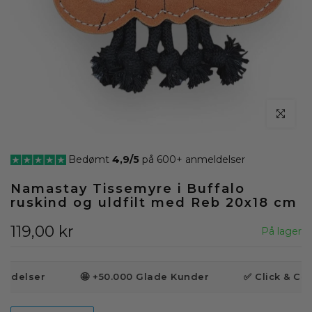
klik for at
Bedømt
4,9/5
på 600+ anmeldelser
Namastay Tissemyre i Buffalo
ruskind og uldfilt med Reb 20x18 cm
119,00 kr
På lager
eldelser
🤩 +50.000 Glade Kunder
✅ Click & Coll