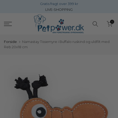
Gratis fragt over 399 kr
Gå
LIVE-SHOPPING
direkte
til
0
inholdet
Forside
Namastay Tissemyre i Buffalo ruskind og uldfilt med
Reb 20x18 cm