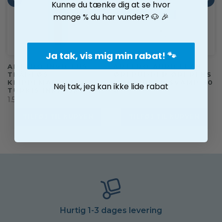
Kunne du tænke dig at se hvor
mange % du har vundet? 🐶 🎉
Ja tak, vis mig min rabat! 🐾
ARTERO INVICTUS
ARTERO AURICLEAN
TRÅDLØS
ØREPUDDER ØRERENS
KLIPPEMASKINE
MODVIRKER SVAMP 30
Nej tak, jeg kan ikke lide rabat
TURKIS INKL. SKÆR 10
G
1.599,00 kr
159,00 kr
TILFØJ TIL KURVEN
TILFØJ TIL KURVEN
Hurtig 1-3 dages levering