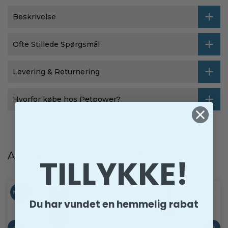
Beskrivelse
Ofte Stillede Spørgsmål
Levering & Returnering
Hvorfor købe hos Petpower?
Andre kiggede også på
TILLYKKE!
Nyhed
Du har vundet en hemmelig rabat