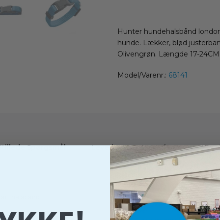
Hunter hundehalsbånd london 
hunde. Lækker, blød justerbart
Olivengrøn. Længde 17-24CM
Model/Varenr.:
68141
Stillede Spørgsmål
Levering & Returnering
Hvor
bart halsbånd.