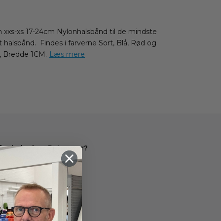
xxs-xs 17-24cm Nylonhalsbånd til de mindste
 halsbånd. Findes i farverne Sort, Blå, Rød og
, Bredde 1CM.
Læs mere
for købe hos Petpower?