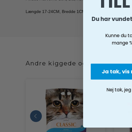
TIL
Længde 17-24CM, Bredde 1CM.
Du har vunde
Kunne du t
mange % 
Andre kiggede også på
Ja tak, vis
Nej tak, jeg