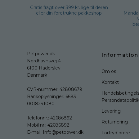
Gratis fragt over 399 kr. lige til døren
eller din foretrukne pakkeshop
Mandag
M
bes
Petpower.dk
Information
Nordhavnsvej 4
6100 Haderslev
Om os
Danmark
Kontakt
CVR-nummer: 42808679
Handelsbetingels
Bankoplysninger: 6683
Persondatapoliti
0018241080
Levering
Telefonnr.:
42686892
Returnering
Mobil nr.:
42686892
E-mail:
Info@petpower.dk
Fortryd ordre