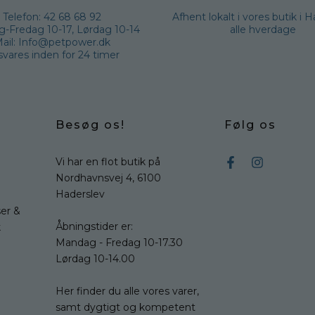
Telefon: 42 68 68 92
Afhent lokalt i vores butik i 
-Fredag 10-17, Lørdag 10-14
alle hverdage
ail: Info@petpower.dk
vares inden for 24 timer
Besøg os!
Følg os
Vi har en flot butik på
Nordhavnsvej 4, 6100
Haderslev
er &
Åbningstider er:
k
Mandag - Fredag 10-17.30
Lørdag 10-14.00
Her finder du alle vores varer,
samt dygtigt og kompetent