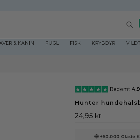
Click & Collect i Haderslev
AVER & KANIN
FUGL
FISK
KRYBDYR
VILD
m
Bedømt
4,9
Hunter hundehals
24,95 kr
🤩 +50.000 Glade Kunde