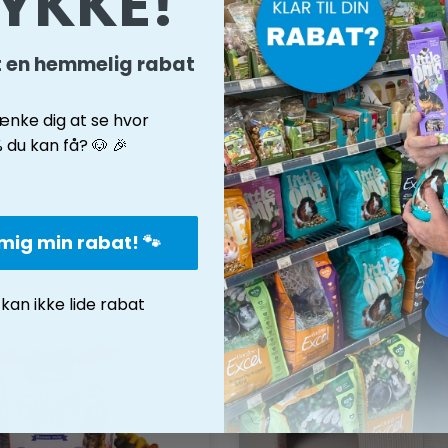
LYKKE!
t en hemmelig rabat
ænke dig at se hvor
du kan få? 🐶 🎉
 mig min rabat! 🐾
 kan ikke lide rabat