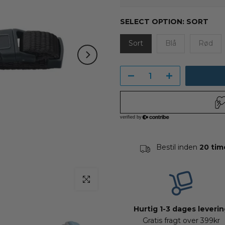
SELECT OPTION:
SORT
Sort
Blå
Rød
Bestil inden
20 tim
klik for at zoome
Hurtig 1-3 dages leveri
Gratis fragt over 399kr