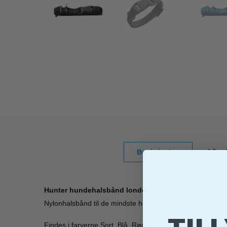
Beskrivelse
Ofte 
Hunter hundehalsbånd london xxs-xs 17-24cm
Nylonhalsbånd til de mindste hunde. Lækker, blød juster
Findes i farverne Sort, Blå, Rød og Olivengrøn.