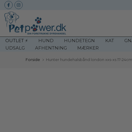
Gå
direkte
til
inholdet
OUTLET ⚡️
HUND
HUNDETEGN
KAT
GN
UDSALG
AFHENTNING
MÆRKER
Forside
Hunter hundehalsbånd london xxs-xs 17-24c