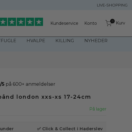
LIVE-SHOPPING
0
Kurv
Kundeservice
Konto
TFUGLE
HVALPE
KILLING
NYHEDER
/5
på 600+ anmeldelser
bånd london xxs-xs 17-24cm
På lager
r
✅ Click & Collect i Haderslev
⭐️ 4.9/