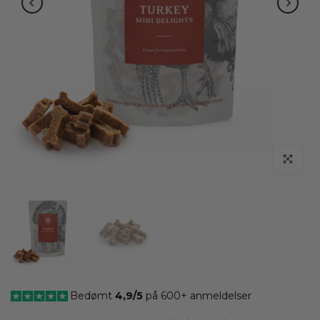
klik for at
Bedømt
4,9/5
på 600+ anmeldelser