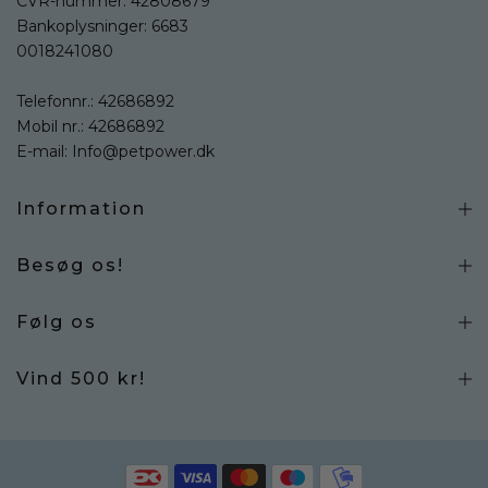
CVR-nummer: 42808679
Bankoplysninger: 6683
0018241080
Telefonnr.:
42686892
Mobil nr.:
42686892
E-mail:
Info@petpower.dk
Information
Besøg os!
Følg os
Vind 500 kr!