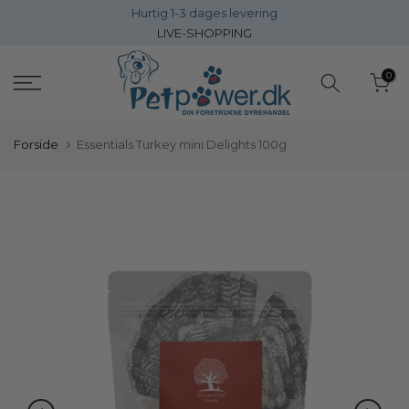
Gå
14 dages returret
LIVE-SHOPPING
direkte
til
0
inholdet
Forside
Essentials Turkey mini Delights 100g