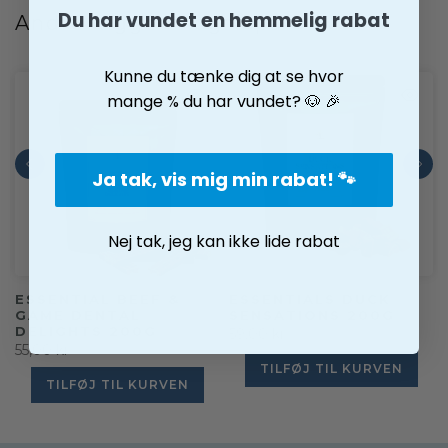
Du har vundet en hemmelig rabat
Andre kiggede også på
Kunne du tænke dig at se hvor
mange % du har vundet? 🐶 🎉
Ja tak, vis mig min rabat! 🐾
Nej tak, jeg kan ikke lide rabat
ESSENTIAL BEEF &
ESSENTIALS DUCK
GAME DENTAL
SENSATIONS 200G
DELIGHTS 200G
59,00 kr
55,00 kr
TILFØJ TIL KURVEN
TILFØJ TIL KURVEN