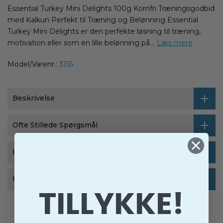
Essential Turkey Mini Delights 100g Kornfri Træningsgodbid
med Kalkun Perfekt til Træning og Belønning Essential
Turkey Mini Delights er den perfekte løsning til træning,
motivation eller som en lille belønning på...
Læs mere
Model/Varenr.:
3155
Beskrivelse
Ofte Stillede Spørgsmål
Levering & Returnering
Hvorfor købe hos Petpower?
TILLYKKE!