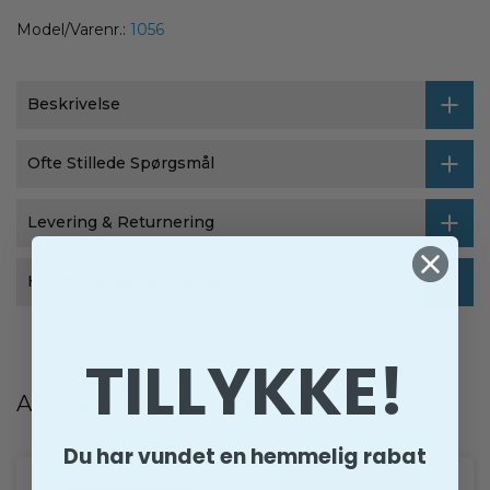
Model/Varenr.:
1056
Beskrivelse
Ofte Stillede Spørgsmål
Levering & Returnering
Hvorfor købe hos Petpower?
TILLYKKE!
Andre kiggede også på
Du har vundet en hemmelig rabat