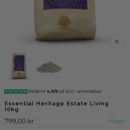
klik for at
Bedømt
4,9/5
på 600+ anmeldelser
Essential Heritage Estate Living
10kg
799,00 kr
På lager