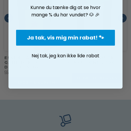
Kunne du tænke dig at se hvor
mange % du har vundet? 🐶 🎉
Ja tak, vis mig min rabat! 🐾
Nej tak, jeg kan ikke lide rabat
ESSENTIAL BEEF &
ESSENTIALS DUCK
GAME DENTAL
SENSATIONS 200G
DELIGHTS 200G
59,00 kr
55,00 kr
TILFØJ TIL KURVEN
TILFØJ TIL KURVEN