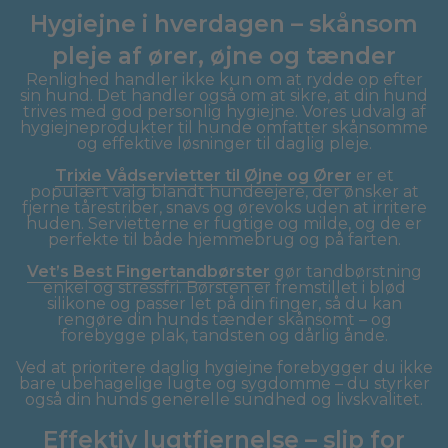
Hygiejne i hverdagen – skånsom
pleje af ører, øjne og tænder
Renlighed handler ikke kun om at rydde op efter
sin hund. Det handler også om at sikre, at din hund
trives med god personlig hygiejne. Vores udvalg af
hygiejneprodukter til hunde omfatter skånsomme
og effektive løsninger til daglig pleje.
Trixie Vådservietter til Øjne og Ører
er et
populært valg blandt hundeejere, der ønsker at
fjerne tårestriber, snavs og ørevoks uden at irritere
huden. Servietterne er fugtige og milde, og de er
perfekte til både hjemmebrug og på farten.
Vet’s Best Fingertandbørster
gør tandbørstning
enkel og stressfri. Børsten er fremstillet i blød
silikone og passer let på din finger, så du kan
rengøre din hunds tænder skånsomt – og
forebygge plak, tandsten og dårlig ånde.
Ved at prioritere daglig hygiejne forebygger du ikke
bare ubehagelige lugte og sygdomme – du styrker
også din hunds generelle sundhed og livskvalitet.
Effektiv lugtfjernelse – slip for