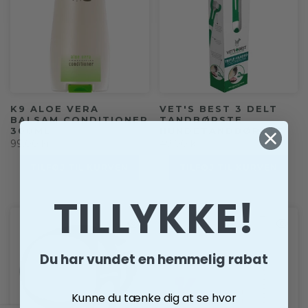
K9 ALOE VERA
VET'S BEST 3 DELT
BALSAM CONDITIONER
TANDBØRSTE
300ML
HUNDETANDBØRSTE
99,00 kr
49,00 kr
TILFØJ TIL KURVEN
TILFØJ TIL KURVEN
TILLYKKE!
Du har vundet en hemmelig rabat
Kunne du tænke dig at se hvor