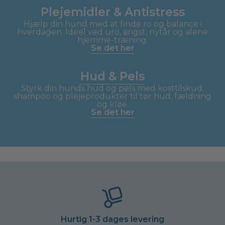
Plejemidler & Antistress
Hjælp din hund med at finde ro og balance i
hverdagen. Ideel ved uro, angst, nytår og alene
hjemme-træning.
Se det her
Hud & Pels
Styrk din hunds hud og pels med kosttilskud,
shampoo og plejeprodukter til tør hud, fældning
og kløe.
Se det her
Hurtig 1-3 dages levering