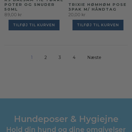
POTER OG SNUDER
TRIXIE HØMHØM POSE
50ML
3PAK M/ HÅNDTAG
89,00 kr
20,00 kr
TILFØJ TIL KURVEN
TILFØJ TIL KURVEN
1
2
3
4
Næste
Hundeposer & Hygiejne
Hold din hund og dine omgivelser