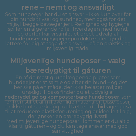
rene – nemt og ansvarligt
Som hundeejer har du et ansvar – ikke kun over for
din hunds trivsel og sundhed, men også for det
miljø, I begge bevæger jer i. Renlighed og hygiejne
spiller en afgørende rolle i hverdagen med hund,
og derfor har vi samlet et bredt udvalg af
hundeposer og hygiejneprodukter
, der gør det
lettere for dig at tage det ansvar – på en praktisk og
miljøvenlig måde.
Miljøvenlige hundeposer – vælg
bæredygtigt til gåturen
En af de mest grundlæggende pligter som
hundeejer er at samle op efter sin hund – og det
bør ske på en måde, der ikke belaster miljøet
unødigt. Hos os finder du et udvalg af
nedbrydelige og komposterbare hundeposer
, som
er fremstillet af miljøvenlige materialer. Disse poser
er ikke blot stærke og lugttætte – de bidrager også
til at reducere plastikforurening og er ideelle til dig,
der ønsker en bæredygtig livsstil.
Med miljøvenlige hundeposer i lommen er du altid
klar til gåturen – og du kan tage ansvar med god
samvittighed.