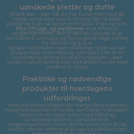
uønskede pletter og dufte
Uheld sker – især når du har hund. Men med de
rigtige produkter kan du hurtigt fjerne både
pletter og lugt, så hjemmet forbliver friskt og rent.
Piss Off lugt- og pletfjerner
er et effektivt
rengøringsmiddel, der er særligt udviklet til at
neutralisere urinlugte og fjerne genstridige pletter
fra tekstiler og gulve.
Sprayen efterlader ingen skadelige rester og kan
bruges både indendørs og udendørs. Det er en
uundværlig løsning for alle hundeejere – især
under hvalpetræning eller ved ældre hunde med
tendens til uheld.
Praktiske og nødvendige
produkter til hverdagens
udfordringer
Vores kollektion indeholder mange flere praktiske
hygiejneprodukter til hunde, som letter hverdagen.
Uanset om du søger poser med håndtag,
tandplejeprodukter, pelspleje eller
rengøringsartikler, finder du her produkter af høj
kvalitet, som er nemme at bruge og udviklet med
hensyn til både hund og ejer.