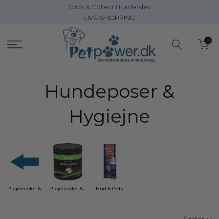
Click & Collect i Haderslev
Gå
LIVE-SHOPPING
direkte
til
0
inholdet
Hundeposer &
Hygiejne
Plejemidler & Hygiejne
Plejemidler & antistress
Hud & Pels