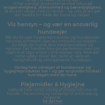
Vi har udvalgt produkterne med fokus på
brugervenlighed, skånsomhed og bæredygtighed
,
så du kan vælge med ro i sindet – og vide, at du gør
det bedste for både din hund og miljøet.
Vis hensyn – og vær en ansvarlig
hundeejer
Når du bruger hygiejneprodukter og hundeposer
fra vores sortiment, viser du omtanke og respekt –
for både din hund, dine medmennesker og
naturen. Det handler ikke om perfektion, men om
viljen til at tage ansvar i små daglige valg. Med det
rette udstyr bliver det nemt at være en
hensynsfuld og velorganiseret hundeejer.
Opdag hele udvalget af hundeposer og
hygiejneprodukter her – og gør en positiv forskel i
hverdagen med din hund.
Plejemidler & Hygiejne
Udforsk hele vores udvalg af plejeprodukter til
hunde – fra ørerens og tandpleje til antistress og
hygiejne.
Se det her