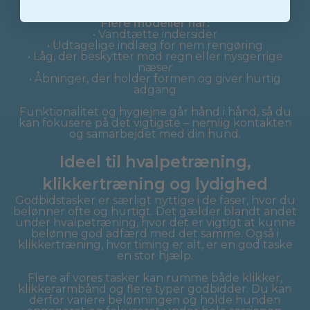
tørres af eller vaskes.
Flere modeller har:
• Vandtætte indersider
• Udtagelige indlæg for nem rengøring
• Låg, der beskytter mod regn eller nysgerrige
næser
• Åbninger, der holder formen og giver hurtig
adgang
Funktionalitet og hygiejne går hånd i hånd, så du
kan fokusere på det vigtigste – nemlig kontakten
og samarbejdet med din hund.
Ideel til hvalpetræning,
klikkertræning og lydighed
Godbidstasker er særligt nyttige i de faser, hvor du
belønner ofte og hurtigt. Det gælder blandt andet
under hvalpetræning, hvor det er vigtigt at kunne
belønne god adfærd med det samme. Også i
klikkertræning, hvor timing er alt, er en god taske
en stor hjælp.
Flere af vores tasker kan rumme både klikker,
klikkerarmbånd og flere typer godbidder. Du kan
derfor variere belønningen og holde hunden