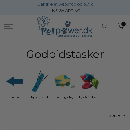
Dansk ejet webshop og butik
Gå
LIVE-SHOPPING
direkte
til
0
inholdet
Godbidstasker
Hundetræning & Lydighed
Fløjter / Klikker og Træningsliner
Trænings legetøj
Lys & Sikkerhed
Sorter