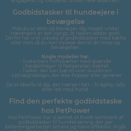
engageret og fokuseret under hele sessionen.
Godbidstasker til hundeejere i
bevægelse
Hvis du er aktiv og bevæger dig meget under
træningen, er det vigtigt, at tasken sidder godt.
Derfor har vi et udvalg af godbidstasker med bælte
eller rem, så du kan tilpasse den til din krop og
bevægelser.
Nogle modeller har:
• Justerbare hoftebælter med spænde
• Karabinhager til fastgørelse i bæltet
• Tasker, der kan bæres over skulderen
• Letvægtsdesign, der ikke hopper eller generer
De er ideelle til dig, der træner i fart – fx agility, rally
eller løb med hund.
Find den perfekte godbidstaske
hos PetPower
Hos PetPower har vi samlet et bredt sortiment af
godbidstasker til hundetræning, der gør
belønningsarbejdet lettere og mere effektivt. Vi går