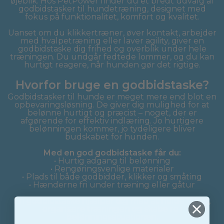
øjeblik. Hos PetPower finder du et bredt udvalg af
godbidstasker til hundetræning, designet med
fokus på funktionalitet, komfort og kvalitet.
Uanset om du klikkertræner, øver kontakt, arbejder
med hvalpetræning eller laver agility, giver en
godbidstaske dig frihed og overblik under hele
træningen. Du undgår fedtede lommer, og du kan
hurtigt reagere, når hunden gør det rigtige.
Hvorfor bruge en godbidstaske?
Godbidstasker til hunde er meget mere end blot en
opbevaringsløsning. De giver dig mulighed for at
belønne hurtigt og præcist – noget, der er
afgørende for effektiv indlæring. Jo hurtigere
belønningen kommer, jo tydeligere bliver
budskabet for hunden.
Med en god godbidstaske får du:
• Hurtig adgang til belønning
• Rengøringsvenlige materialer
• Plads til både godbidder, klikker og småting
• Hænderne fri under træning eller gåtur
En godbidstaske hjælper dig med at holde fokus,
organisere træningen og skabe ro i
belønningssituationen.