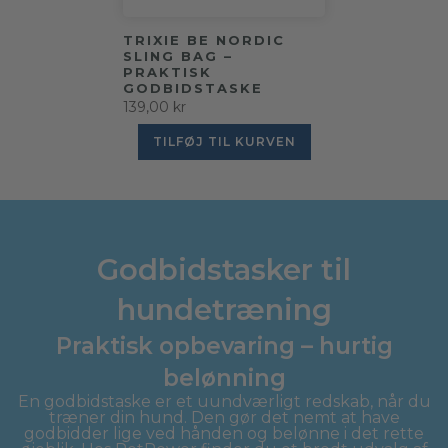
TRIXIE BE NORDIC
SLING BAG –
PRAKTISK
GODBIDSTASKE
139,00 kr
TILFØJ TIL KURVEN
Godbidstasker til
hundetræning
Praktisk opbevaring – hurtig
belønning
En godbidstaske er et uundværligt redskab, når du
træner din hund. Den gør det nemt at have
godbidder lige ved hånden og belønne i det rette