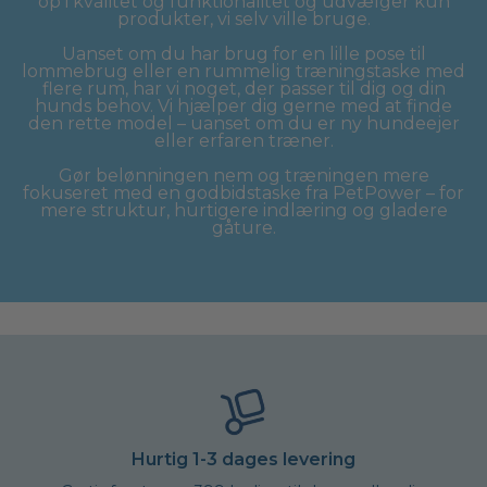
op i kvalitet og funktionalitet og udvælger kun
produkter, vi selv ville bruge.
Uanset om du har brug for en lille pose til
lommebrug eller en rummelig træningstaske med
flere rum, har vi noget, der passer til dig og din
hunds behov. Vi hjælper dig gerne med at finde
den rette model – uanset om du er ny hundeejer
eller erfaren træner.
Gør belønningen nem og træningen mere
fokuseret med en godbidstaske fra PetPower – for
mere struktur, hurtigere indlæring og gladere
gåture.
Hurtig 1-3 dages levering