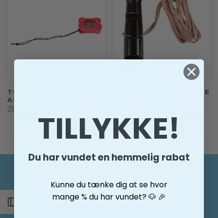
TRIXIE CLICKER BASIC
TRIXIE BØFFELFLØJTE
ASS. FARVE
9 CM
25,00 kr
75,00 kr
TILLYKKE!
TILFØJ TIL KURVEN
TILFØJ TIL KURVEN
Du har vundet en hemmelig rabat
Kunne du tænke dig at se hvor
Fløjter, Klikker og
mange % du har vundet? 🐶 🎉
Åben sidemenu
Træningsliner