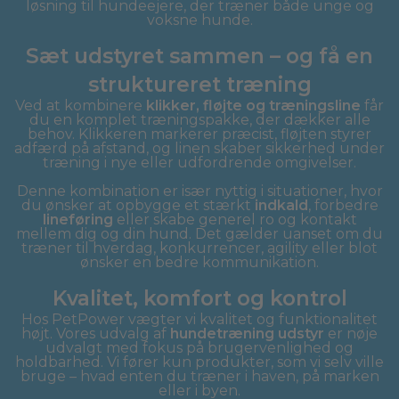
løsning til hundeejere, der træner både unge og
voksne hunde.
Sæt udstyret sammen – og få en
struktureret træning
Ved at kombinere
klikker, fløjte og træningsline
får
du en komplet træningspakke, der dækker alle
behov. Klikkeren markerer præcist, fløjten styrer
adfærd på afstand, og linen skaber sikkerhed under
træning i nye eller udfordrende omgivelser.
Denne kombination er især nyttig i situationer, hvor
du ønsker at opbygge et stærkt
indkald
, forbedre
lineføring
eller skabe generel ro og kontakt
mellem dig og din hund. Det gælder uanset om du
træner til hverdag, konkurrencer, agility eller blot
ønsker en bedre kommunikation.
Kvalitet, komfort og kontrol
Hos PetPower vægter vi kvalitet og funktionalitet
højt. Vores udvalg af
hundetræning udstyr
er nøje
udvalgt med fokus på brugervenlighed og
holdbarhed. Vi fører kun produkter, som vi selv ville
bruge – hvad enten du træner i haven, på marken
eller i byen.