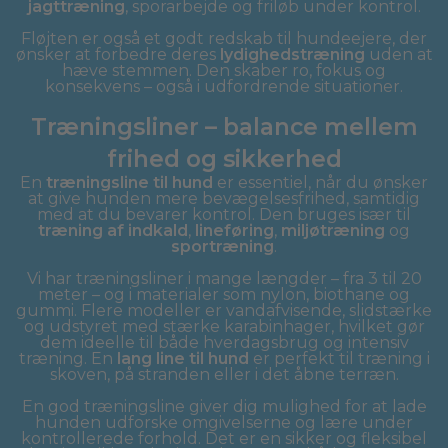
jagttræning
, sporarbejde og friløb under kontrol.
Fløjten er også et godt redskab til hundeejere, der
ønsker at forbedre deres
lydighedstræning
uden at
hæve stemmen. Den skaber ro, fokus og
konsekvens – også i udfordrende situationer.
Træningsliner – balance mellem
frihed og sikkerhed
En
træningsline til hund
er essentiel, når du ønsker
at give hunden mere bevægelsesfrihed, samtidig
med at du bevarer kontrol. Den bruges især til
træning af indkald
,
lineføring
,
miljøtræning
og
sportræning
.
Vi har træningsliner i mange længder – fra 3 til 20
meter – og i materialer som nylon, biothane og
gummi. Flere modeller er vandafvisende, slidstærke
og udstyret med stærke karabinhager, hvilket gør
dem ideelle til både hverdagsbrug og intensiv
træning. En
lang line til hund
er perfekt til træning i
skoven, på stranden eller i det åbne terræn.
En god træningsline giver dig mulighed for at lade
hunden udforske omgivelserne og lære under
kontrollerede forhold. Det er en sikker og fleksibel