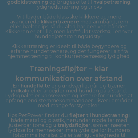
godbidstræning
og bruges ofte til
hvalpetræning
,
lydighedstræning og tricks.
Vi tilbyder både klassiske klikkere og mere
avancerede
klikkertrænere
med armbånd, rem
eller bælteclips, så du altid har den ved hånden.
Klikkeren er et lille, men kraftfuldt værktøj i enhver
hundeejers træningsudstyr.
Klikkertræning er ideelt til både begyndere og
erfarne hundetrænere, og det fungerer i alt fra
hjemmetræning til konkurrencemæssig lydighed.
Træningsfløjter – klar
kommunikation over afstand
En
hundefløjte
er uundværlig, når du træner
indkald
eller arbejder med hunden på afstand.
Lydsignalet er konsekvent og lettere for hunden at
opfange end stemmekommandoer – især i områder
med mange forstyrrelser.
Hos PetPower finder du
fløjter til hundetræning
i
både metal og plastik, herunder modeller med
justerbar tone og
ultralydsfløjter
, som er næsten
lydløse for mennesker, men tydelige for hundens
følsomme hørelse. De er særligt velegnede til