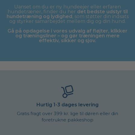
Uanset om du er ny hundeejer eller erfaren
hundetræner, finder du her
det bedste udstyr til
hundetræning og lydighed
, som støtter din indsats
og styrker samarbejdet mellem dig og din hund.
Gå på opdagelse i vores udvalg af fløjter, klikker
og træningsliner – og gør træningen mere
effektiv, sikker og sjov.
Hurtig 1-3 dages levering
Gratis fragt over 399 kr. lige til døren eller din
foretrukne pakkeshop