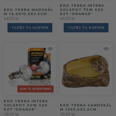
EXO TERRA INTENS
EXO TERRA MADSKÅL
SOLSPOT 75W S20
M 14,5X10,5X2,5CM
E27 'ORANGE'
49,00 kr
49,00 kr
TILFØJ TIL KURVEN
TILFØJ TIL KURVEN
KUN TIL AFHENTNING
KUN TIL AFHENTNING
KUN TIL AFHENTNING
KUN TIL AFHENTNING
KUN TIL AFHENTNING
KUN TIL AFHENTNING
KUN TIL AFHENTNING
KUN TIL AFHENTNING
KUN TIL AFHENTNING
KUN TIL AFHENTNING
KUN TIL AFHENTNING
KUN TIL AFHENTNING
KUN TIL AFHENTNING
KUN TIL AFHENTNING
KUN TIL AFHENTNING
KUN TIL AFHENTNING
KUN TIL AFHENTNING
KUN TIL AFHENTNING
KUN TIL AFHENTNING
KUN TIL AFHENTNING
KUN TIL AFHENTNING
KUN TIL AFHENTNING
KUN TIL AFHENTNING
EXO TERRA INTENS
SOLSPOT 50W S20
EXO TERRA VANDSKÅL
E27 'ORANGE'
M 12X9,5X3,5CM
49,00 kr
49,00 kr