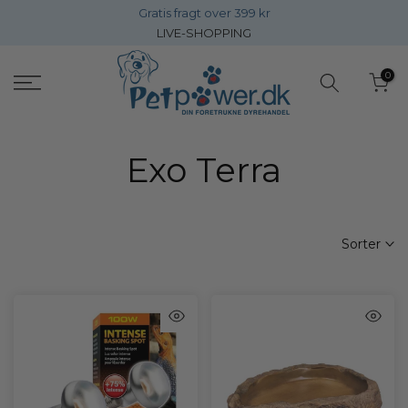
Gratis fragt over 399 kr
Gå
LIVE-SHOPPING
direkte
til
0
inholdet
Exo Terra
Sorter