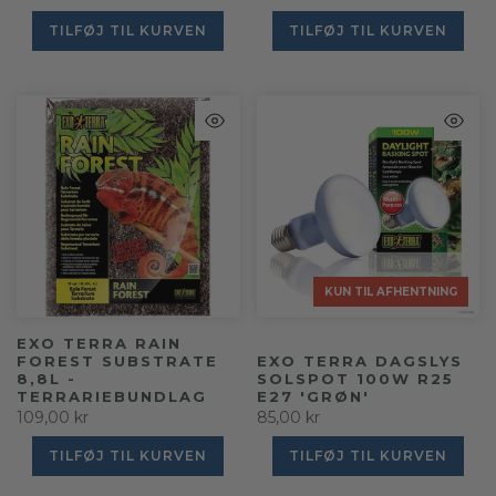
TILFØJ TIL KURVEN
TILFØJ TIL KURVEN
KUN TIL AFHENTNING
KUN TIL AFHENTNING
KUN TIL AFHENTNING
KUN TIL AFHENTNING
KUN TIL AFHENTNING
KUN TIL AFHENTNING
KUN TIL AFHENTNING
KUN TIL AFHENTNING
KUN TIL AFHENTNING
KUN TIL AFHENTNING
KUN TIL AFHENTNING
KUN TIL AFHENTNING
KUN TIL AFHENTNING
KUN TIL AFHENTNING
KUN TIL AFHENTNING
KUN TIL AFHENTNING
KUN TIL AFHENTNING
KUN TIL AFHENTNING
KUN TIL AFHENTNING
KUN TIL AFHENTNING
KUN TIL AFHENTNING
KUN TIL AFHENTNING
KUN TIL AFHENTNING
EXO TERRA RAIN
FOREST SUBSTRATE
EXO TERRA DAGSLYS
8,8L -
SOLSPOT 100W R25
TERRARIEBUNDLAG
E27 'GRØN'
109,00 kr
85,00 kr
TILFØJ TIL KURVEN
TILFØJ TIL KURVEN