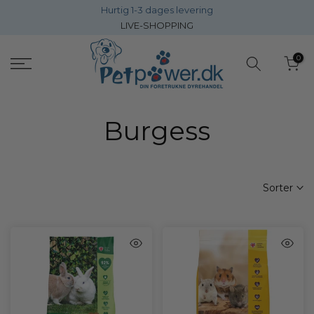
Hurtig 1-3 dages levering
Gå
LIVE-SHOPPING
direkte
til
0
inholdet
Burgess
Sorter