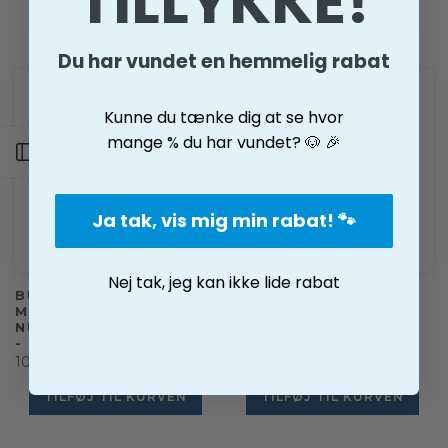
TILLYKKE!
TILFØJ TIL KURVEN
TILFØJ TIL KURVEN
Du har vundet en hemmelig rabat
Kunne du tænke dig at se hvor
mange % du har vundet? 🐶 🎉
Åben sidemenu
Ja tak, vis mig min rabat! 🐾
Nej tak, jeg kan ikke lide rabat
BURGESS EXCEL
BURGESS EXCEL
MARSVINEFODER
DVÆRGKANIN &
NUGGETS - MED MINT
JUNIOR, MED MINT
- 1,5KG
3KG
109,00 kr
209,00 kr
TILFØJ TIL KURVEN
TILFØJ TIL KURVEN