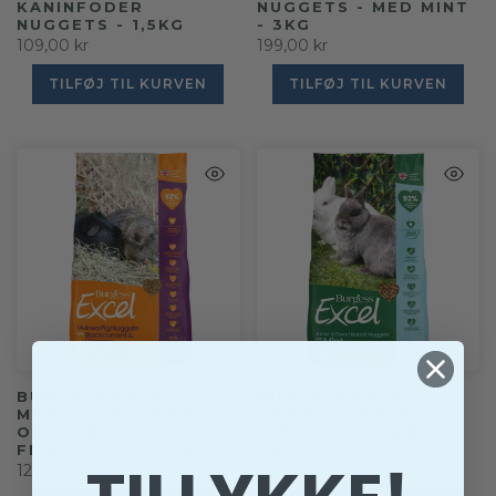
KANINFODER
NUGGETS - MED MINT
NUGGETS - 1,5KG
- 3KG
109,00 kr
199,00 kr
TILFØJ TIL KURVEN
TILFØJ TIL KURVEN
BURGESS EXCEL
BURGESS EXCEL
MARSVIN SOLBÆR &
DVÆRGKANIN &
OREGANO 1,5 KG –
JUNIOR, MED MINT
FIBERRIGT FODER
1,5KG
129,00 kr
129,00 kr